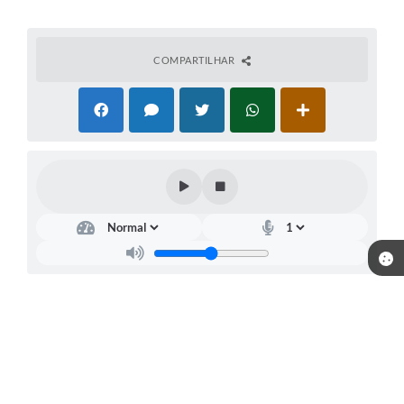
COMPARTILHAR
Telefone: (35) 99857-8837 // (35) 99867-7417
Endereço: Rua: Dr Veiga Lima, Nº 582 | CEP: 37225-000
De Segunda-feira a Sexta-feira das 07 horas as 11:30 e das 12:30
as 16:00 horas.
CNPJ: 18.240.135/0001-90
Carmo da Cachoeira