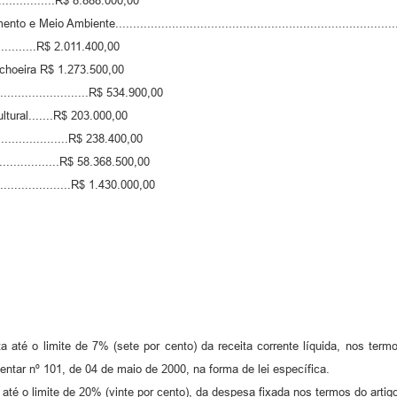
.............R$ 8.888.000,00
io Ambiente...............................................................................
.........R$ 2.011.400,00
achoeira R$ 1.273.500,00
...........................R$ 534.900,00
tural.......R$ 203.000,00
......................R$ 238.400,00
..................R$ 58.368.500,00
.....................R$ 1.430.000,00
ta até o limite de 7% (sete por cento) da receita corrente líquida, nos term
ntar nº 101, de 04 de maio de 2000, na forma de lei específica.
até o limite de 20% (vinte por cento), da despesa fixada nos termos do artigo