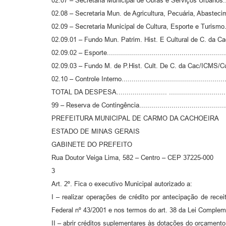
02.07 – Secretaria Municipal de Obras e Serviços Urbanos....
02.08 – Secretaria Mun. de Agricultura, Pecuária, Abastecimento e Me
02.09 – Secretaria Municipal de Cultura, Esporte e Turismo..
02.09.01 – Fundo Mun. Patrim. Hist. E Cultural de C. da C
02.09.02 – Esporte.........................................................
02.09.03 – Fundo M. de P.Hist. Cult. De C. da Cac/ICMS/Cul
02.10 – Controle Interno.................................................
TOTAL DA DESPESA......................... ...........................
99 – Reserva de Contingência..........................................
PREFEITURA MUNICIPAL DE CARMO DA CACHOEIRA
ESTADO DE MINAS GERAIS
GABINETE DO PREFEITO
Rua Doutor Veiga Lima, 582 – Centro – CEP 37225-000
3
Art. 2º. Fica o executivo Municipal autorizado a:
I – realizar operações de crédito por antecipação de recei
Federal nº 43/2001 e nos termos do art. 38 da Lei Compleme
II – abrir créditos suplementares às dotações do orçamento 