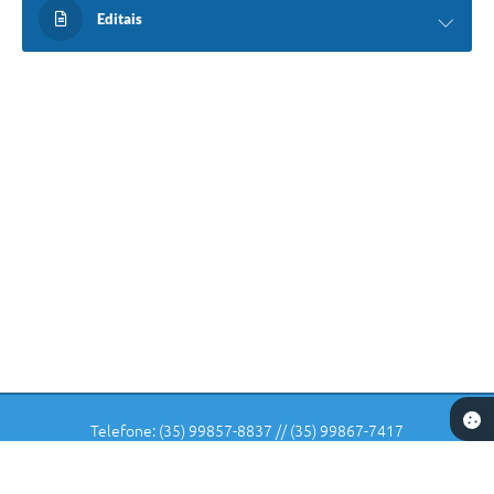
Editais
Telefone: (35) 99857-8837 // (35) 99867-7417
Endereço: Rua: Dr Veiga Lima, Nº 582 | CEP: 37225-000
De Segunda-feira a Sexta-feira das 07 horas as 11:30 e das 12:30
as 16:00 horas.