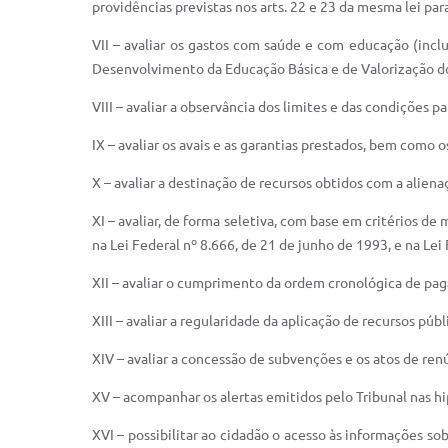
providências previstas nos arts. 22 e 23 da mesma lei pa
VII – avaliar os gastos com saúde e com educação (inc
Desenvolvimento da Educação Básica e de Valorização do
VIII – avaliar a observância dos limites e das condições 
IX – avaliar os avais e as garantias prestados, bem como 
X – avaliar a destinação de recursos obtidos com a alien
XI – avaliar, de forma seletiva, com base em critérios de
na Lei Federal nº 8.666, de 21 de junho de 1993, e na Lei
XII – avaliar o cumprimento da ordem cronológica de paga
XIII – avaliar a regularidade da aplicação de recursos púb
XIV – avaliar a concessão de subvenções e os atos de renú
XV – acompanhar os alertas emitidos pelo Tribunal nas hi
XVI – possibilitar ao cidadão o acesso às informações so