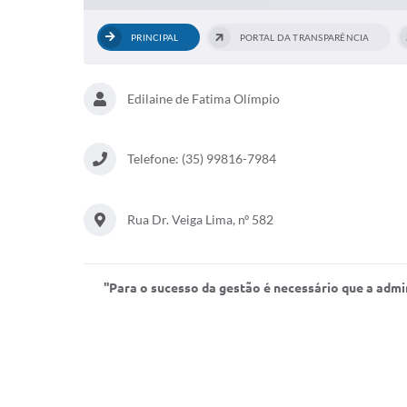
PRINCIPAL
PORTAL DA TRANSPARÊNCIA
Edilaine de Fatima Olímpio
Telefone: (35) 99816-7984
Rua Dr. Veiga Lima, nº 582
''Para o sucesso da gestão é necessário que a adm