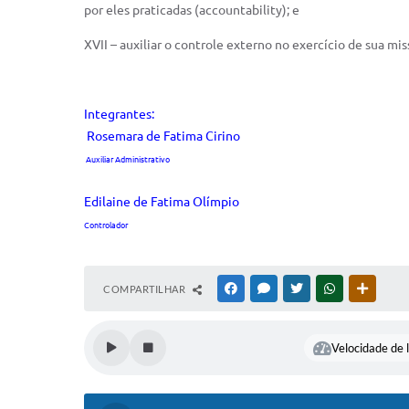
por eles praticadas (accountability); e
XVII – auxiliar o controle externo no exercício de sua mis
Integrantes:
Rosemara de Fatima Cirino
Auxiliar Administrativo
Edilaine de Fatima Olímpio
Controlador
COMPARTILHAR
FACEBOOK
MESSENGER
TWITTER
WHATSAPP
OUTRAS
Velocidade de l