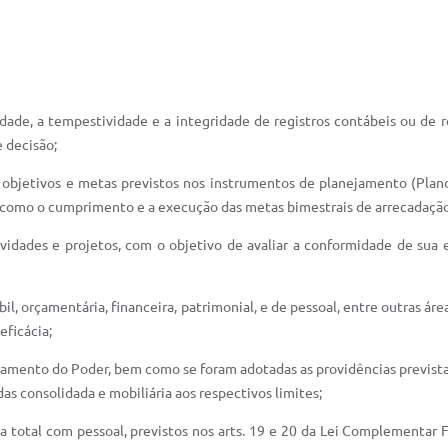
acidade, a tempestividade e a integridade de registros contábeis ou de 
 decisão;
 objetivos e metas previstos nos instrumentos de planejamento (Plano 
m como o cumprimento e a execução das metas bimestrais de arrecadaç
idades e projetos, com o objetivo de avaliar a conformidade de sua
bil, orçamentária, financeira, patrimonial, e de pessoal, entre outras á
eficácia;
vidamento do Poder, bem como se foram adotadas as providências prevista
s consolidada e mobiliária aos respectivos limites;
esa total com pessoal, previstos nos arts. 19 e 20 da Lei Complementa