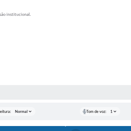
são institucional.
 MÍDIAS
eitura:
Tom de voz: