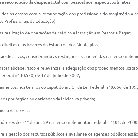
ra a recondução da despesa total com pessoal aos respectivos limites;
luídos os gastos com a remuneração dos profissionais do magistério 
s Profissionais da Educação);
para realização de operações de crédito e inscrição em Restos a Pagar;
os direitos e os haveres do Estado ou dos Municípios;
ação de ativos, considerando as restrições estabelecidas na Lei Complem
 materialidade, risco e relevância, a adequação dos procedimentos licit
 Federal nº 10.520, de 17 de julho de 2002;
mentos, nos termos do caput do art. 5º da Lei Federal nº 8.666, de 1993
licos por órgãos ou entidades da iniciativa privada;
ncia de receita;
póteses do § 1º do art. 59 da Lei Complementar Federal nº 101, de 2000
bre a gestão dos recursos públicos e avaliar se os agentes públicos es