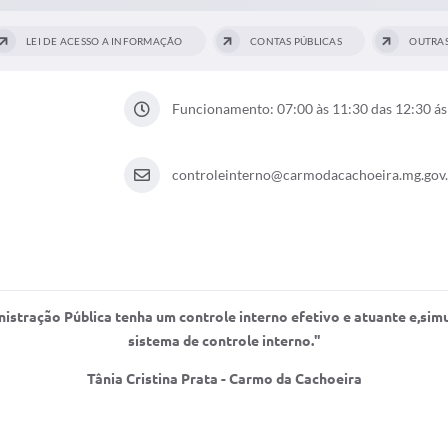
LEI DE ACESSO A INFORMAÇÃO
CONTAS PÚBLICAS
OUTRAS
Funcionamento: 07:00 às 11:30 das 12:30 ás
controleinterno@carmodacachoeira.mg.gov
inistração Pública tenha um controle interno efetivo e atuante e,si
sistema de controle interno.''
Tânia Cristina Prata - Carmo da Cachoeira