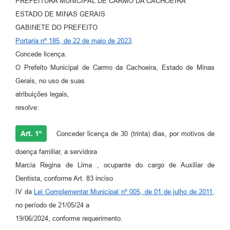
PREFEITURA MUNICIPAL DE CARMO DA CACHOEIRA
ESTADO DE MINAS GERAIS
GABINETE DO PREFEITO
Portaria nº 185, de 22 de maio de 2023
.
Concede licença.
O Prefeito Municipal de Carmo da Cachoeira, Estado de Minas
Gerais, no uso de suas
atribuições legais,
resolve:
Art. 1º
Conceder licença de 30 (trinta) dias, por motivos de
doença familiar, a servidora
Marcia Regina de Lima , ocupante do cargo de Auxiliar de
Dentista, conforme Art. 83 inciso
IV da
Lei Complementar Municipal nº 005, de 01 de julho de 2011
,
no período de 21/05/24 a
19/06/2024, conforme requerimento.