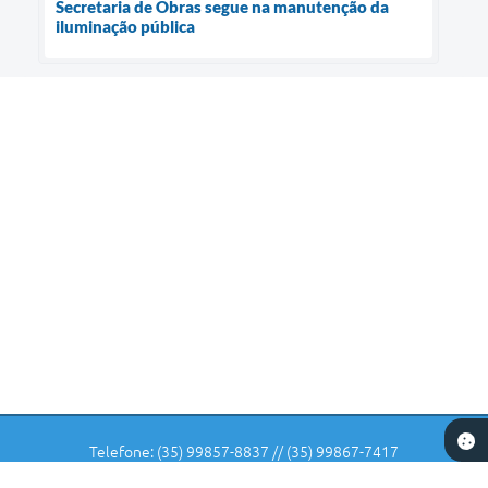
Secretaria de Obras segue na manutenção da
iluminação pública
Telefone: (35) 99857-8837 // (35) 99867-7417
Endereço: Rua: Dr Veiga Lima, Nº 582 | CEP: 37225-000
De Segunda-feira a Sexta-feira das 07 horas as 11:30 e das 12:30