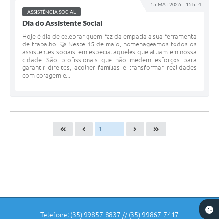
15 MAI 2026 - 15h54
ASSISTÊNCIA SOCIAL
Dia do Assistente Social
Hoje é dia de celebrar quem faz da empatia a sua ferramenta
de trabalho. 🤝 Neste 15 de maio, homenageamos todos os
assistentes sociais, em especial aqueles que atuam em nossa
cidade. São profissionais que não medem esforços para
garantir direitos, acolher famílias e transformar realidades
com coragem e...
Telefone: (35) 99857-8837 // (35) 99867-7417