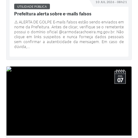
10 JUL 2026 - 08h21
UTILIDADE PÚBLICA
Prefeitura alerta sobre e-mails falsos
⚠️ ALERTA DE GOLPE E-mails falsos estão sendo enviados em
nome da Prefeitura. Antes de clicar, verifique se o remetente
possui o domínio oficial @carmodacachoeira.mg.gov.br. Não
clique em links suspeitos e nunca forneça dados pessoais
sem confirmar a autenticidade da mensagem. Em caso de
dúvida,...
JUL
07