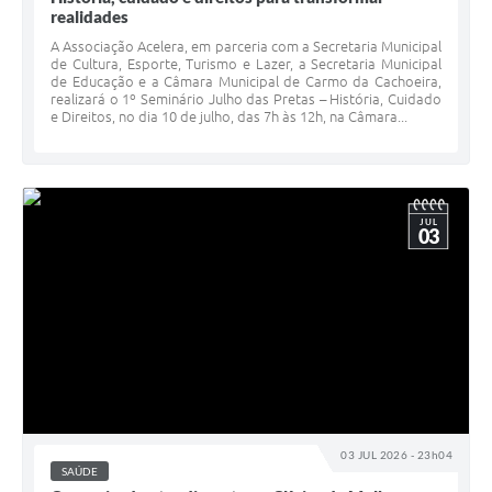
realidades
A Associação Acelera, em parceria com a Secretaria Municipal
de Cultura, Esporte, Turismo e Lazer, a Secretaria Municipal
de Educação e a Câmara Municipal de Carmo da Cachoeira,
realizará o 1º Seminário Julho das Pretas – História, Cuidado
e Direitos, no dia 10 de julho, das 7h às 12h, na Câmara...
JUL
03
03 JUL 2026 - 23h04
SAÚDE