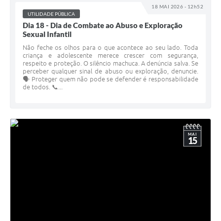
18 MAI 2026 - 12h52
UTILIDADE PÚBLICA
Dia 18 - Dia de Combate ao Abuso e Exploração
Sexual Infantil
Não feche os olhos para o que acontece ao seu lado. Toda
criança e adolescente merece crescer com segurança,
respeito e proteção. O silêncio machuca. A denúncia salva. Se
perceber qualquer sinal de abuso ou exploração, denuncie.
🗣️ Proteger quem não pode se defender é responsabilidade
de todos. 📞...
MAI
15