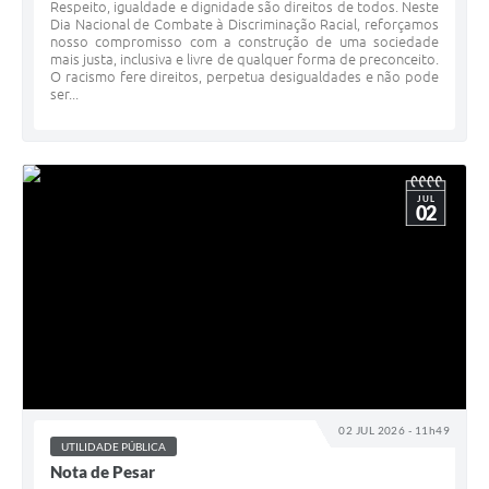
Respeito, igualdade e dignidade são direitos de todos. Neste
Dia Nacional de Combate à Discriminação Racial, reforçamos
nosso compromisso com a construção de uma sociedade
mais justa, inclusiva e livre de qualquer forma de preconceito.
O racismo fere direitos, perpetua desigualdades e não pode
ser...
JUL
02
02 JUL 2026 - 11h49
UTILIDADE PÚBLICA
Nota de Pesar