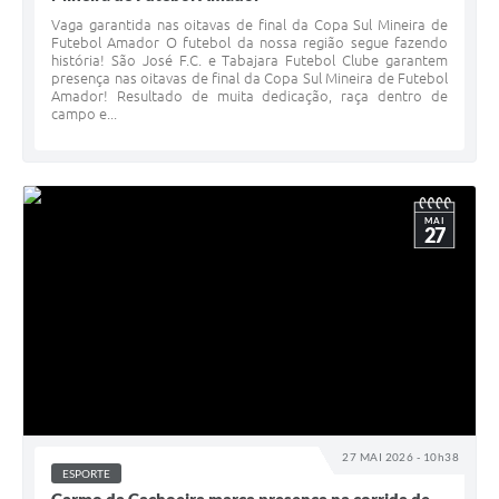
Vaga garantida nas oitavas de final da Copa Sul Mineira de
Futebol Amador O futebol da nossa região segue fazendo
história! São José F.C. e Tabajara Futebol Clube garantem
presença nas oitavas de final da Copa Sul Mineira de Futebol
Amador! Resultado de muita dedicação, raça dentro de
campo e...
MAI
27
27 MAI 2026 - 10h38
ESPORTE