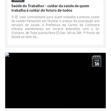
SAÚDE
Saúde do Trabalhor - cuidar da saúde de quem
trabalha é cuidar do futuro de todos
🩺⏰ Mais comodidade para quem trabalha e precisa cuidar
da saúde! Pensando em facilitar o acesso da população aos
serviços de saúde, a Prefeitura de Carmo da Cachoeira
oferece atendimento em horário estendido com o Dr.
Cristiano. 📅 Toda quarta-feira 🕒 Das 16h às 20h 📍 Posto de
Saúde ao lado da...
JUN
16