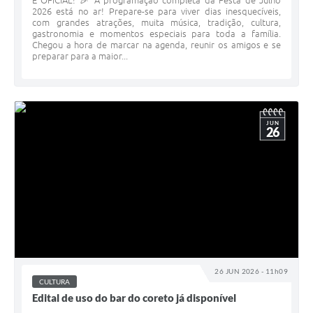
É OFICIAL! 🎉 A programação completa da Festa de Julho
2026 está no ar! Prepare-se para viver dias inesquecíveis,
com grandes atrações, muita música, tradição, cultura,
gastronomia e momentos especiais para toda a família.
Chegou a hora de marcar na agenda, reunir os amigos e se
preparar para a maior...
JUN
26
26 JUN 2026 - 11h09
CULTURA
Edital de uso do bar do coreto já disponível