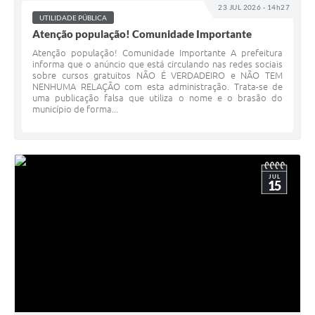
23 JUL 2026 - 14h27
UTILIDADE PÚBLICA
Atenção população! Comunidade Importante
Atenção população! Comunidade Importante A prefeitura
informa que o anúncio que está circulando nas redes sociais
sobre cursos gratuitos NÃO É VERDADEIRO e NÃO TEM
NENHUMA RELAÇÃO com esta administração. Trata-se de
uma publicação falsa que utiliza o nome e o brasão do
município de forma...
JUL
15