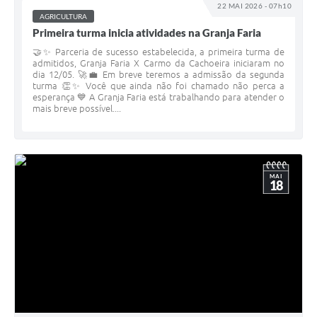
22 MAI 2026 - 07h10
AGRICULTURA
Primeira turma inicia atividades na Granja Faria
🤝✨ Parceria de sucesso estabelecida, a primeira turma de
admitidos, Granja Faria X Carmo da Cachoeira iniciaram no
dia 12/05. 🚀💼 Em breve teremos a admissão da segunda
turma 👏✨ Você que ainda não foi chamado não perca a
esperança 💙 A Granja Faria está trabalhando para atender o
mais breve possível....
MAI
18