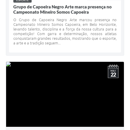
ESPORTE
Grupo de Capoeira Negro Arte marca presença no
Campeonato Mineiro Somos Capoeira
O Grupo de Capoeira Negro Arte marcou presença no
Campeonato Mineiro Somos Capoeira, em Belo Horizonte,
levando talento, disciplina e a força da nossa cultura para a
competição! Com garra e determinação, nossos atletas
conquistaram grandes resultados, mostrando que o esporte,
a arte e a tradição seguem...
MAI
22