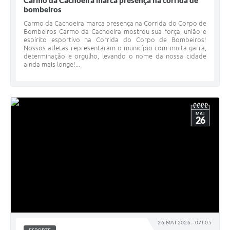
Carmo da Cachoeira marca presença na corrida de
bombeiros
Carmo da Cachoeira marca presença na Corrida do Corpo de
Bombeiros Carmo da Cachoeira mostrou sua força, união e
espírito esportivo na Corrida do Corpo de Bombeiros!
Nossos atletas representaram o município com muita garra,
determinação e orgulho, levando o nome da nossa cidade
ainda mais longe!...
MAI
26
26 MAI 2026 - 07h05