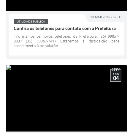
18 MAR 2026 - 07h13
UTILIDADE PÚBLICA
Confira os telefones para contato com a Prefeitura
Informamos os novos telefones da Prefeitura. (35) 99857-
8837 (35) 99867-7417 Estaremos à disposição para
atendimento à população.
AGO
04