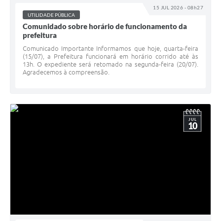
15 JUL 2026 - 08h27
UTILIDADE PÚBLICA
Comunidado sobre horário de funcionamento da
prefeitura
Comunicado Importante Informamos que hoje, quarta-feira
(15/07), a Prefeitura funcionará em horário corrido até às
13h. O expediente será retomado na segunda-feira (20/07).
Agradecemos à compreensão.
JUL
10