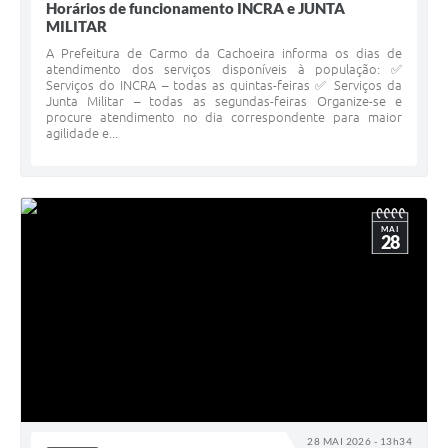
Horários de funcionamento INCRA e JUNTA
MILITAR
A Prefeitura de Carmo da Cachoeira informa os dias de
atendimento dos serviços disponíveis à população: ✅
Serviços do INCRA – todas as quintas-feiras ✅ Serviços da
Junta Militar – todas as segundas-feiras Organize-se e
procure atendimento no dia correspondente para maior
agilidade e...
MAI
28
28 MAI 2026 - 13h34