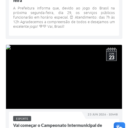
feira
A Prefeitura informa que, devido ao jogo do Brasil na
próxima segunda-feira, dia 29, os serviços públicos
funcionarão em horário especial. ⏰ Atendimento: das 7h às
12h Agradecemos a compreensão de todos e desejamos um
excelente jogo! 💚💛 Vai, Brasil!
JUN
23
23 JUN 2026 - 10h48
ESPORTE
Vai começar o Campeonato Intermunicipal de