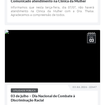
Comunicado atendimento na Clínica da Mulher
Informamos que nesta terça-feira, dia 07/07, não haverá
atendimento na Clinica da Mulher com a Dra. Thaísa.
Agradecemos a compreensão de todos.
JUL
03
03 JUL 2026 - 22h47
UTILIDADE PÚBLICA
03 de julho – Dia Nacional de Combate à
Discriminação Racial