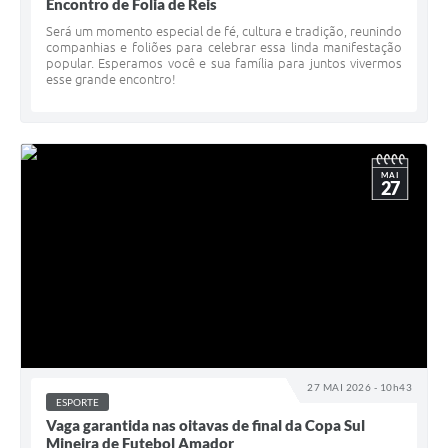
Encontro de Folia de Reis
Será um momento especial de fé, cultura e tradição, reunindo
companhias e foliões para celebrar essa linda manifestação
popular. Esperamos você e sua família para juntos vivermos
esse grande encontro!
MAI
27
27 MAI 2026 - 10h43
ESPORTE
Vaga garantida nas oitavas de final da Copa Sul
Mineira de Futebol Amador