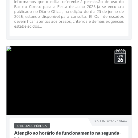
Informamos que o edital referente à permissão de uso do
Bar do Coreto para a Festa de Julho 2026 já se encontra
publicado no Diário Oficial, na edição do dia 25 de junho de
2026, estando disponível para consulta. 📄 Os interessados
devem ficar atentos aos prazos, critérios e demais exigências
estabelecidos...
JUN
26
26 JUN 2026 - 10h46
UTILIDADE PÚBLICA
Atenção ao horário de funcionamento na segunda-