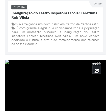
Ontem
CULTURA
Inauguração do Teatro Inspetora Escolar Terezinha
Reis Vilela
🎭✨ A arte ganha um novo palco em Carmo da Cachoeira! ✨
🎭 É com grande alegria que convidamos toda a população
para um momento histórico: a inauguração do Teatro
Inspetora Escolar Terezinha Reis Vilela, um novo espaço
dedicado à cultura, à arte e ao fortalecimento dos talentos
da nossa cidade e...
JUL
29