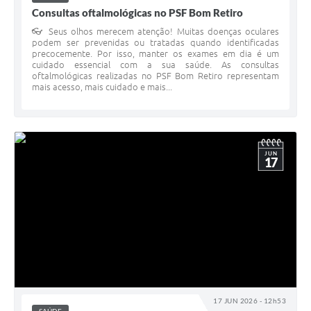
Consultas oftalmológicas no PSF Bom Retiro
👓 Seus olhos merecem atenção! Muitas doenças oculares
podem ser prevenidas ou tratadas quando identificadas
precocemente. Por isso, manter os exames em dia é um
cuidado essencial com a sua saúde. As consultas
oftalmológicas realizadas no PSF Bom Retiro representam
mais acesso, mais cuidado e mais...
JUN
17
17 JUN 2026 - 12h53