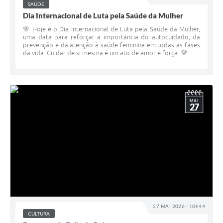
SAÚDE
Dia Internacional de Luta pela Saúde da Mulher
🌸 Hoje é o Dia Internacional de Luta pela Saúde da Mulher,
uma data para reforçar a importância do autocuidado, da
prevenção e da atenção à saúde feminina em todas as fases
da vida. Cuidar de si mesma é um ato de amor e força. 💜
MAI
27
27 MAI 2026 - 10h44
CULTURA