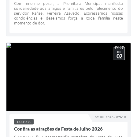
Com enorme pesar, a Prefeitura Municipal manifesta
solidariedade aos amigos e familiares pelo falecimento do
servidor Rafael Ferreira Azevedo. Expressamos nossas
condolências e desejamos força a toda família neste
momento de dor.
JUL
02
02 JUL 2026 - 07h10
CULTURA
Confira as atrações da Festa de Julho 2026