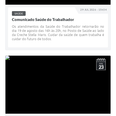
29 JUL 2026 - 15h54
SAÚDE
Comunicado Saúde do Trabalhador
Os atendimentos da Saúde do Trabalhador retornarão no
dia 19 de agosto das 16h às 20h, no Posto de Saúde ao lado
da Creche Stella Maris. Cuidar da saúde de quem trabalha é
cuidar do futuro de todos.
JUL
23