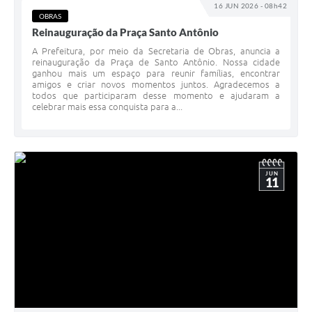
16 JUN 2026 - 08h42
OBRAS
Reinauguração da Praça Santo Antônio
A Prefeitura, por meio da Secretaria de Obras, anuncia a
reinauguração da Praça de Santo Antônio. Nossa cidade
ganhou mais um espaço para reunir famílias, encontrar
amigos e criar novos momentos juntos. Agradecemos a
todos que participaram desse momento e ajudaram a
celebrar mais essa conquista para a...
JUN
11