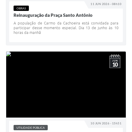
11 JUN 2026 - 08h10
OBRAS
Reinauguração da Praça Santo Antônio
A população de Carmo da Cachoeira está convidada para
participar desse momento especial. Dia 13 de junho às 10
horas da manhã
JUN
10
10 JUN 2026 - 15h51
UTILIDADE PÚBLICA