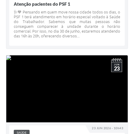
Atenção pacientes do PSF 1
🩺💙 Pensando em quem move nossa cidade todos os dias, o
PSF 1 terá atendimento em horário especial voltado à Saúde
do Trabalhador. Sabemos que muitas pessoas não
conseguem comparecer à unidade durante o horário
comercial. Por isso, no dia 30 de junho, estaremos atendendo
das 16h às 20h, oferecendo diversos...
JUN
23
23 JUN 2026 - 10h43
SAÚDE