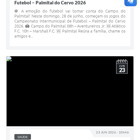
Futebol – Palmital do Cervo 2026
⚽️ A emoção do futebol vai tomar conta do Campo do
Palmital! Neste domingo, 28 de junho, começam os jogos do
Campeonato Intermunicipal de Futebol – Palmital do Cervo
2026. 🏟️ Campo do Palmital 08h – Aventureiros Jr. 🆚 Atlético
F.C. 10h – Marshall F.C. 🆚 Palmital Reúna a família, chame os
amigos e...
JUN
23
23 JUN 2026 - 10h46
SAÚDE