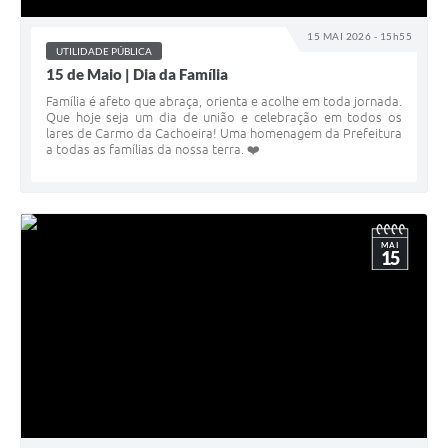
15 MAI 2026 - 15h55
UTILIDADE PÚBLICA
15 de Maio | Dia da Família
Família é afeto que abraça, orienta e acolhe em toda jornada.
Que hoje seja um dia de união e celebração em todos os
lares de Carmo da Cachoeira! Uma homenagem da Prefeitura
a todas as famílias da nossa terra. ❤️
MAI
15