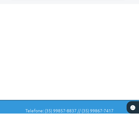
Telefone: (35) 99857-8837 // (35) 99867-7417
Endereço: Rua: Dr Veiga Lima, Nº 582 | CEP: 37225-000
De Segunda-feira a Sexta-feira das 07 horas as 11:30 e das 12:30
as 16:00 horas.
CNPJ: 18.240.135/0001-90
Carmo da Cachoeira