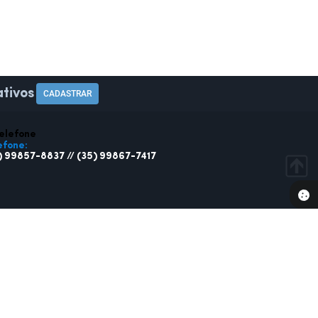
tivos
CADASTRAR
efone:
) 99857-8837 // (35) 99867-7417
SA
SERVIDOR
ações
Webmail
ratos
Holerite Online
 Fiscal Eletrônica
o Oficial
sparência
ato