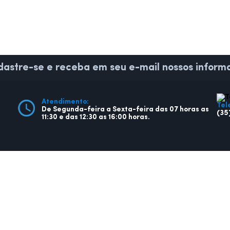
astre-se e receba em seu e-mail nossos informa
Atendimento:
Tel
De Segunda-feira a Sexta-feira das 07 horas as
(35
11:30 e das 12:30 as 16:00 horas.
CIDADÃO
EMPRE
Ouvidoria
Licit
Legislação
Cont
Diário Oficial
Nota
Licitações
Diári
Transparência
Tran
Contato
Cont