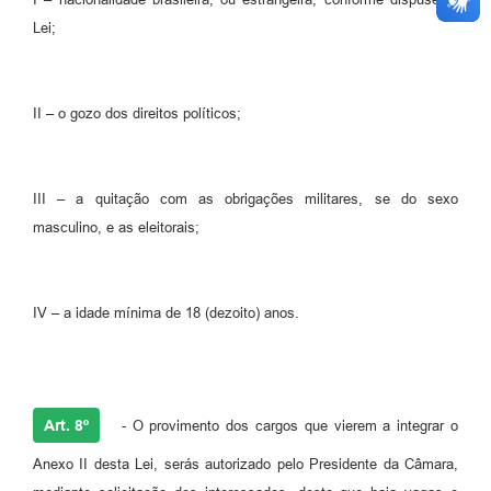
Lei;
II – o gozo dos direitos políticos;
III – a quitação com as obrigações militares, se do sexo
masculino, e as eleitorais;
IV – a idade mínima de 18 (dezoito) anos.
Art. 8º
- O provimento dos cargos que vierem a integrar o
Anexo II desta Lei, serás autorizado pelo Presidente da Câmara,