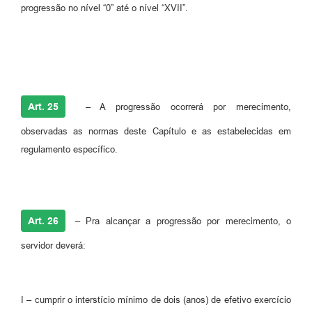
progressão no nível “0” até o nível “XVII”.
Art. 25
– A progressão ocorrerá por merecimento,
observadas as normas deste Capítulo e as estabelecidas em
regulamento específico.
Art. 26
–
Pra alcançar a progressão por merecimento, o
servidor deverá:
I – cumprir o interstício mínimo de dois (anos) de efetivo exercício