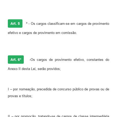
Art. 5
º - Os cargos classificam-se em cargos de provimento
efetivo e cargos de provimento em comissão.
Art. 6º
-Os cargos de provimento efetivo, constantes do
Anexo II desta Lei, serão providos;
I – por nomeação, precedida de concurso público de provas ou de
provas e títulos;
II – por promoção, tratando-se de cargos de classe intermediária