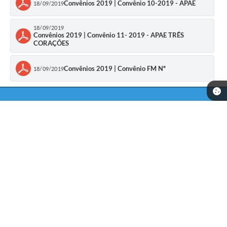
Convênios 2019 | Convênio 10-2019 - APAE
18/09/2019
18/09/2019
Convênios 2019 | Convênio 11- 2019 - APAE TRÊS
CORAÇÕES
Convênios 2019 | Convênio FM Nº
18/09/2019
Telefone: (35) 99857-8837 // (35) 99867-7417
Endereço: Rua: Dr Veiga Lima, Nº 582 | CEP: 37225-000
De Segunda-feira a Sexta-feira das 07 horas as 11:30 e das 12:30
as 16:00 horas.
CNPJ: 18.240.135/0001-90
Carmo da Cachoeira
Versão do Sistema:
3.5.3 - 19/06/2026
Portal atualizado em:
07/08/2026 15:36
Dados Abertos
Copyright Instar - 2006-2026. Todos os direitos reservados -