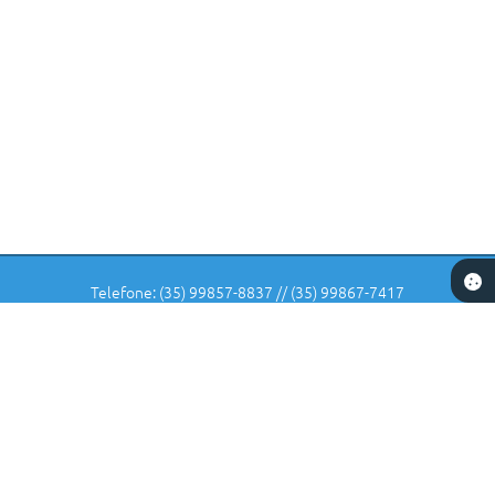
Telefone: (35) 99857-8837 // (35) 99867-7417
Endereço: Rua: Dr Veiga Lima, Nº 582 | CEP: 37225-000
De Segunda-feira a Sexta-feira das 07 horas as 11:30 e das 12:30
as 16:00 horas.
CNPJ: 18.240.135/0001-90
Carmo da Cachoeira
Versão do Sistema:
3.5.3 - 19/06/2026
Portal atualizado em:
05/08/2026 15:42
Dados Abertos