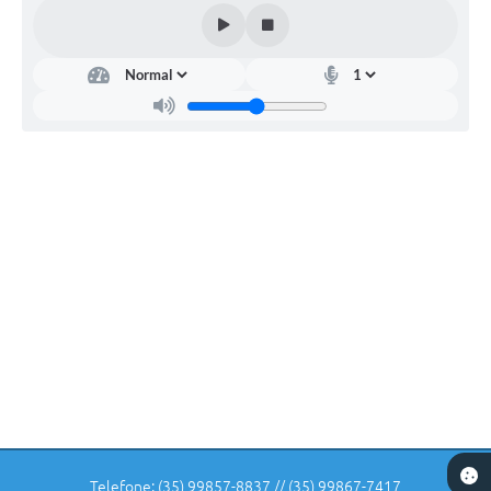
Telefone: (35) 99857-8837 // (35) 99867-7417