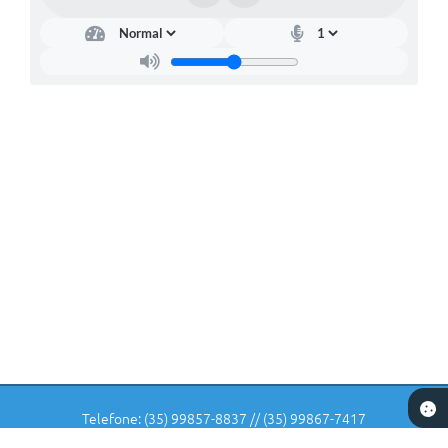
Telefone: (35) 99857-8837 // (35) 99867-7417
Endereço: Rua: Dr Veiga Lima, Nº 582 | CEP: 37225-000