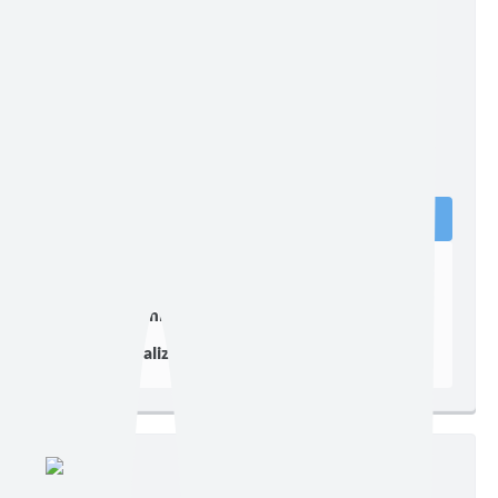
Edição nº 1764
Ler online
Baixar
Postagem:
05/05/2026 às 15h32
Tamanho:
872,64 KB | 6 páginas
Visualizações:
246