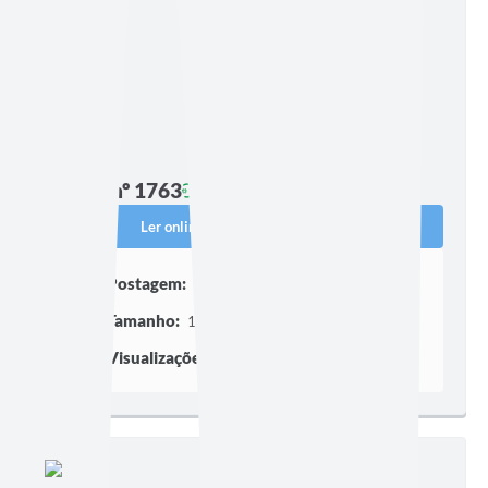
Edição nº 1763
Ler online
Baixar
Postagem:
04/05/2026 às 15h34
Tamanho:
1,50 MB | 8 páginas
Visualizações:
251