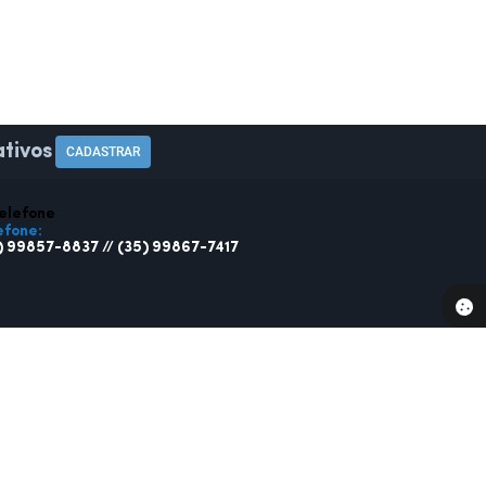
tivos
CADASTRAR
efone:
) 99857-8837 // (35) 99867-7417
SA
SERVIDOR
ações
Webmail
ratos
Holerite Online
 Fiscal Eletrônica
o Oficial
sparência
ato