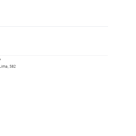
7
Lima, 582