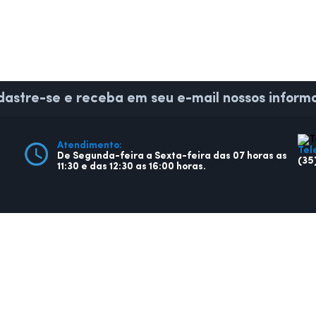
astre-se e receba em seu e-mail nossos informa
Atendimento:
Tel
De Segunda-feira a Sexta-feira das 07 horas as
(35
11:30 e das 12:30 as 16:00 horas.
CIDADÃO
EMPRE
Ouvidoria
Licit
Legislação
Cont
Diário Oficial
Nota
Licitações
Diári
Transparência
Tran
Contato
Cont