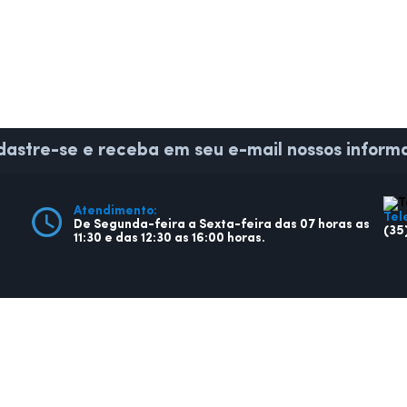
astre-se e receba em seu e-mail nossos informa
Atendimento:
Tel
De Segunda-feira a Sexta-feira das 07 horas as
(35
11:30 e das 12:30 as 16:00 horas.
CIDADÃO
EMPRE
Ouvidoria
Licit
Legislação
Cont
Diário Oficial
Nota
Licitações
Diári