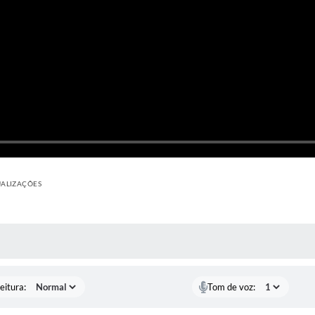
UALIZAÇÕES
 MÍDIAS
eitura:
Tom de voz: