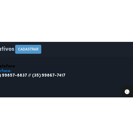
tivos
CADASTRAR
efone:
) 99857-8837 // (35) 99867-7417
SA
SERVIDOR
ações
Webmail
ratos
Holerite Online
 Fiscal Eletrônica
o Oficial