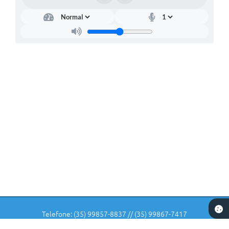
Telefone: (35) 99857-8837 // (35) 99867-7417
Endereço: Rua: Dr Veiga Lima, Nº 582 | CEP: 37225-000