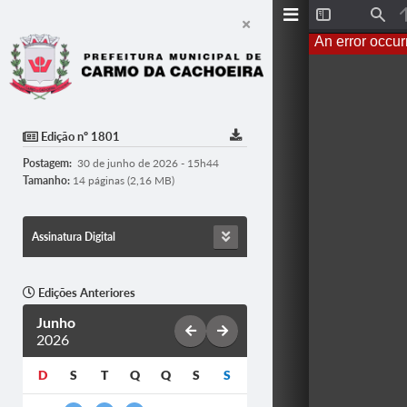
T
F
o
i
An error occur
g
n
g
d
l
e
S
i
d
Edição nº 1801
e
b
Postagem:
30 de junho de 2026 - 15h44
a
r
Tamanho:
14 páginas (2,16 MB)
Assinatura Digital
Edições Anteriores
Junho
2026
D
S
T
Q
Q
S
S