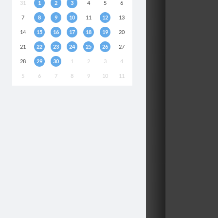
31
1
2
3
4
5
6
7
8
9
10
11
12
13
14
15
16
17
18
19
20
21
22
23
24
25
26
27
28
29
30
1
2
3
4
5
6
7
8
9
10
11