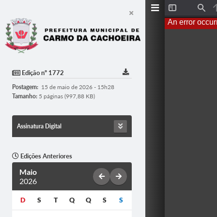
T
F
o
i
An error occur
g
n
g
d
l
e
S
i
d
Edição nº 1772
e
b
Postagem:
15 de maio de 2026 - 15h28
a
r
Tamanho:
5 páginas (997,88 KB)
Assinatura Digital
Edições Anteriores
Maio
2026
D
S
T
Q
Q
S
S