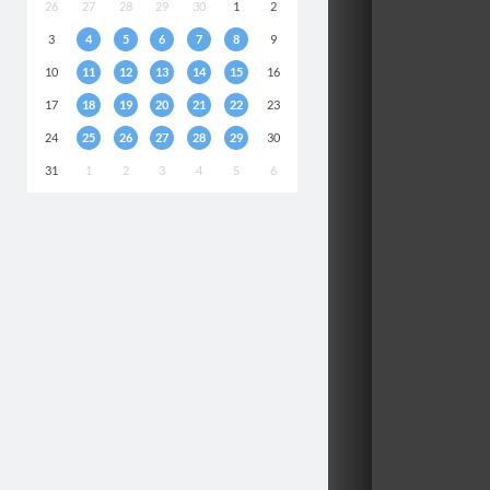
26
27
28
29
30
1
2
3
4
5
6
7
8
9
10
11
12
13
14
15
16
17
18
19
20
21
22
23
24
25
26
27
28
29
30
31
1
2
3
4
5
6